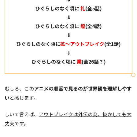
ひぐらしのなく頃に
礼
(全5話)
⇓
ひぐらしのなく頃に
煌
(全4話)
⇓
ひぐらしのなく頃に
拡～アウトブレイク
(全1話)
⇓
ひぐらしのなく頃に
業
(全26話？)
むしろ、この
アニメの順番で見るのが世界観を理解しやす
い
と感じます。
しいて言えば、
アウトブレイクは外伝の為、抜かしても大
丈夫
です。