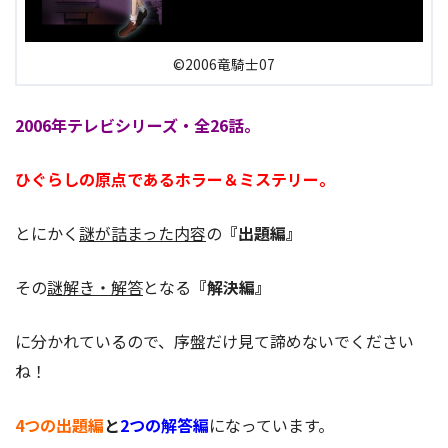
©2006竜騎士07
2006年テレビシリーズ・全26話。
ひぐらしの原点であるホラー＆ミステリー。
とにかく
謎が詰まった内容
の
『出題編』
その
謎解き・解答
となる
『解決編』
に分かれているので、序盤だけ見て諦めないでください
ね！
4つの出題編
と
2つの解答編
になっています。