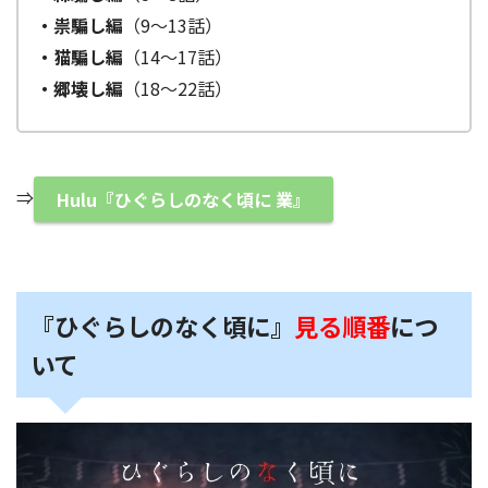
・祟騙し編
（9～13話）
・猫騙し編
（14～17話）
・郷壊し編
（18～22話）
⇒
Hulu『ひぐらしのなく頃に 業』
『ひぐらしのなく頃に』
見る順番
につ
いて