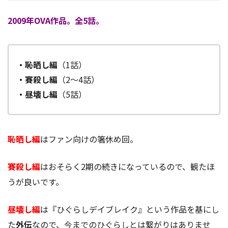
2009年OVA作品。全5話。
・恥晒し編
（1話）
・賽殺し編
（2～4話）
・昼壊し編
（5話）
恥晒し編
はファン向けの箸休め回。
賽殺し編
はおそらく2期の続きになっているので、観たほ
うが良いです。
昼壊し編
は『ひぐらしデイブレイク』という作品を基にし
た
外伝
なので、今までのひぐらしとは繋がりはありませ