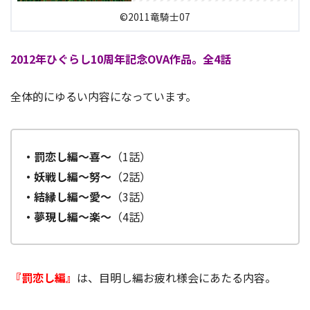
©2011竜騎士07
2012年ひぐらし10周年記念OVA作品。全4話
全体的にゆるい内容になっています。
・罰恋し編〜喜〜
（1話）
・妖戦し編〜努〜
（2話）
・結縁し編〜愛〜
（3話）
・夢現し編〜楽〜
（4話）
『罰恋し編』
は、目明し編お疲れ様会にあたる内容。