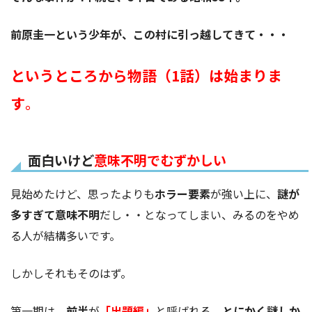
前原圭一という少年が、この村に引っ越してきて・・・
というところから物語（1話）は始まりま
す
。
面白いけど
意味不明でむずかしい
見始めたけど、思ったよりも
ホラー要素
が強い上に、
謎が
多すぎて意味不明
だし・・となってしまい、みるのをやめ
る人が結構多いです。
しかしそれもそのはず。
第一期は、
前半
が
「出題編」
と呼ばれる、
とにかく謎しか