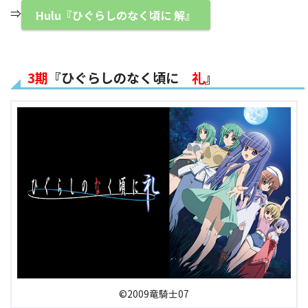
⇒
Hulu『ひぐらしのなく頃に 解』
3期
『ひぐらしのなく頃に
礼
』
©2009竜騎士07