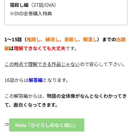
猫殺し編
（27話/OVA）
※DVD全巻購入特典
1～15話（
鬼隠し、綿流し、祟殺し、暇潰し
）までの
出題
編
は
理解できなくても大丈夫
です。
この時点で理解できる作品じゃない
ので安心して下さい。
16話からは
解答編
となります。
この解答編からは、
物語の全体像がなんとなくわかってき
て、面白くなってきます。
⇒
Hulu『ひぐらしのなく頃に』