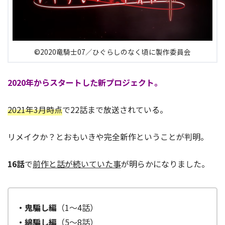
©2020竜騎士07／ひぐらしのなく頃に製作委員会
2020年からスタートした新プロジェクト。
2021年3月時点
で22話まで放送されている。
リメイクか？とおもいきや完全新作ということが判明。
16話
で
前作と話が続いていた事
が明らかになりました。
・鬼騙し編
（1～4話）
・綿騙し編
（5～8話）