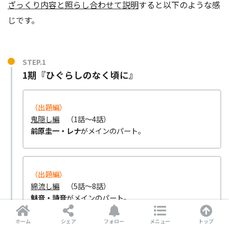
ざっくり内容と照らし合わせて説明
すると以下のような感
じです。
STEP.1
1期『ひぐらしのなく頃に』
（出題編）
鬼隠し編
（1話～4話）
前原圭一・レナ
がメインのパート。
（出題編）
綿流し編
（5話～8話）
魅音・詩音
がメインのパート。
ホーム
シェア
フォロー
メニュー
トップ