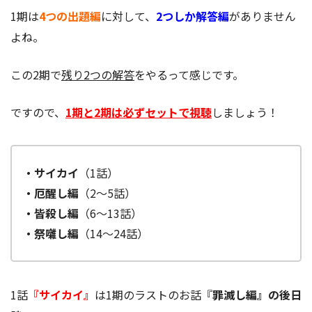
1期は
4つの出題編
に対して、
2つしか解答編
がありません
よね。
この2期で
残り2つの解答
をやるって感じです。
ですので、
1期と2期は必ずセットで視聴
しましょう！
・サイカイ
（1話）
・厄醒し編
（2～5話）
・皆殺し編
（6～13話）
・祭囃し編
（14～24話）
1話
『サイカイ』
は1期のラストのお話『
罪滅し編』の後日