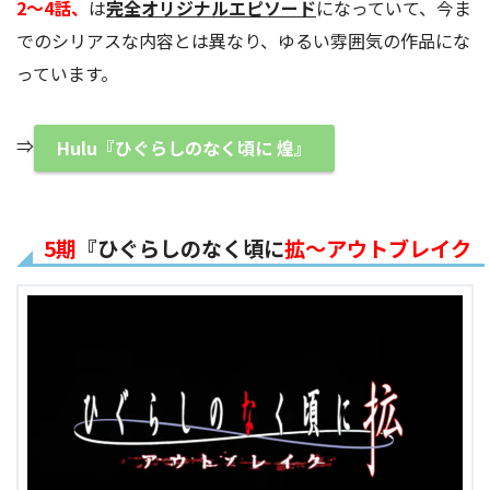
2～4話、
は
完全オリジナルエピソード
になっていて、今ま
でのシリアスな内容とは異なり、ゆるい雰囲気の作品にな
っています。
⇒
Hulu『ひぐらしのなく頃に 煌』
5期
『ひぐらしのなく頃に
拡～アウトブレイク