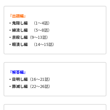
『出題編』
・鬼隠し編
（1～4話）
・綿流し編
（5～8話）
・祟殺し編
（9～13話）
・暇潰し編
（14～15話）
『解答編』
・目明し編
（16～21話）
・罪滅し編
（22～26話）