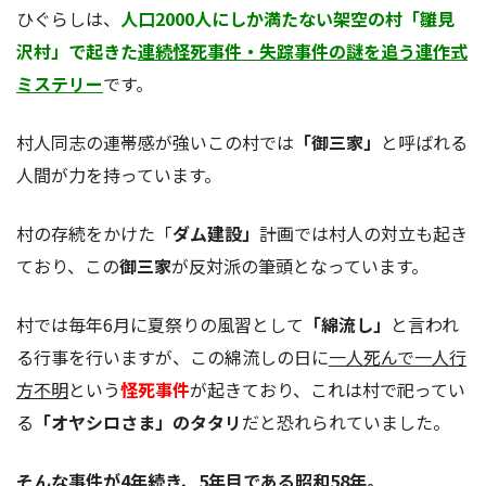
ひぐらしは、
人口2000人にしか満たない架空の村「雛見
沢村」で起きた
連続怪死事件・失踪事件の謎を追う連作式
ミステリー
です。
村人同志の連帯感が強いこの村では
「御三家」
と呼ばれる
人間が力を持っています。
村の存続をかけた「
ダム建設」
計画では村人の対立も起き
ており、この
御三家
が反対派の筆頭となっています。
村では毎年6月に夏祭りの風習として
「綿流し」
と言われ
る行事を行いますが、この綿流しの日に
一人死んで一人行
方不明
という
怪死事件
が起きており、これは村で祀ってい
る
「オヤシロさま」のタタリ
だと恐れられていました。
そんな事件が4年続き、5年目である昭和58年。