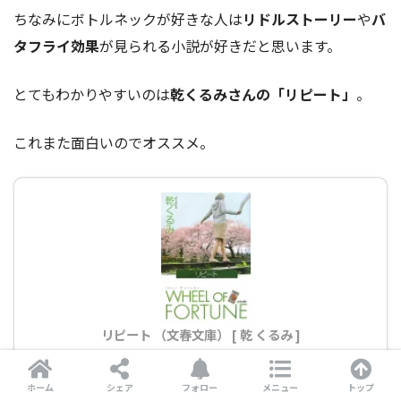
ちなみにボトルネックが好きな人は
リドルストーリー
や
バ
タフライ効果
が見られる小説が好きだと思います。
とてもわかりやすいのは
乾くるみさんの「リピート」
。
これまた面白いのでオススメ。
リピート （文春文庫） [ 乾 くるみ ]
created by
Rinker
ホーム
シェア
フォロー
メニュー
トップ
Amazonで探す