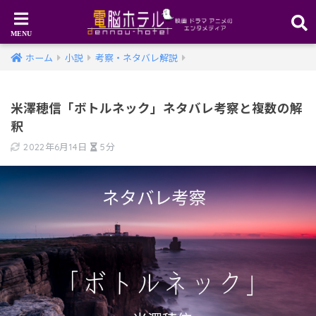
ホーム
小説
考察・ネタバレ解説
米澤穂信「ボトルネック」ネタバレ考察と複数の解
釈
2022年6月14日
5分