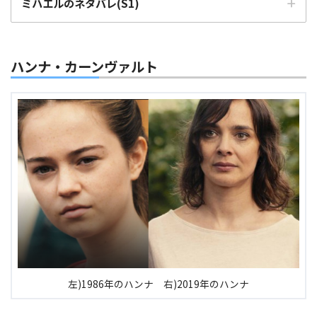
ミハエルのネタバレ(S1)
洞窟探索セット
父からの手紙
父が
ミッケル
ハンナ・カーンヴァルト
【6話】
11月8日夜
1986年へタイムスリップ
【7話】
11月9日昼
左)1986年のハンナ 右)2019年のハンナ
ヨナス