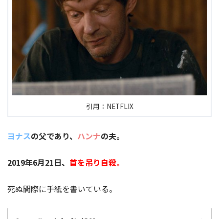
ヨナス
ミッケル
「謎の男」
引用：NETFLIX
ヨナス・カーンヴァルト
ヨナス
の父であり、
ハンナ
の夫。
2019年ヨナス
の重要な出来事
2019年6月21日、
首を吊り自殺
。
【5話】
死ぬ間際に手紙を書いている。
11月7日夜