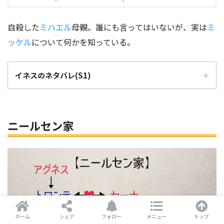
警察のエゴンに嘘のタレ込み
自殺した
ミハエル
母親。誰にも言ってはいないが、実は
ミ
ッケル
について何かを知っている。
【6話】
イネスのネタバレ(S1)
1986年11月8日夜
ヨナス(息子)とバス停で出会う。
ニールセン家
【9話】
「11月4日午後10時13分まで開けるな
」
1986年11月11日昼
レジーナ
カタリーナに嘘を付く。
ホーム
シェア
フォロー
メニュー
トップ