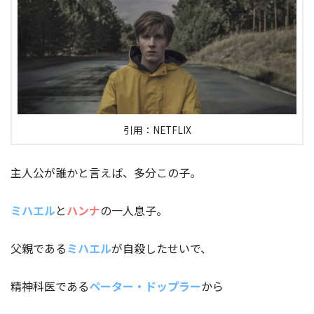
引用：NETFLIX
主人公が誰かと言えば、多分この子。
ミハエル
と
ハンナ
の一人息子。
父親である
ミハエル
が自殺したせいで、
精神科医である
ペーター・ドップラー
から