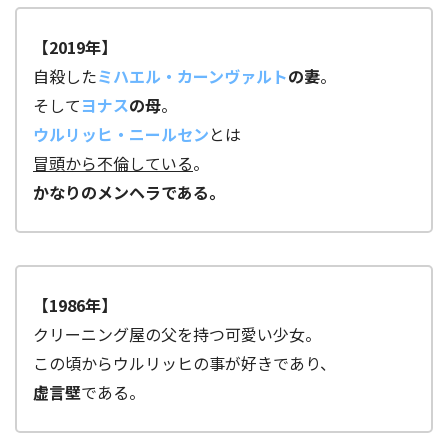
諦めて2019年へ戻る。
ミッケル・ニールセン
【2019年】
【10話】
自殺した
ミハエル・カーンヴァルト
の妻
。
11月12日
そして
ヨナス
の母
。
タイムリープ
ウルリッヒ・ニールセン
とは
冒頭から不倫している
。
かなりのメンヘラである。
未来の自分
【1986年】
イネス・カーンヴァルト
ポータル(ゆがみ)が発生
クリーニング屋の父を持つ可愛い少女。
この頃からウルリッヒの事が好きであり、
虚言壁
である。
ヨナスは未来に飛ばされた。