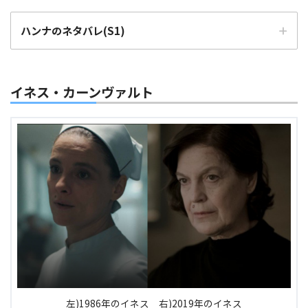
ハンナのネタバレ(S1)
イネス・カーンヴァルト
1986年
のハンナの重要な出来事
【5話】
1986年11月7日昼
ミッケルと初対面
1986年11月7日夜
エッチな現場を目撃
左)1986年のイネス 右)2019年のイネス