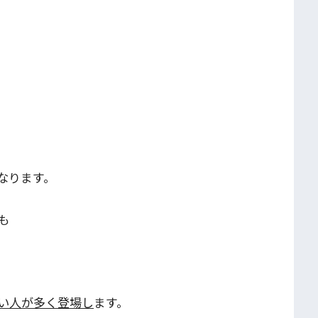
なります。
も
い人が多く登場し
ます。