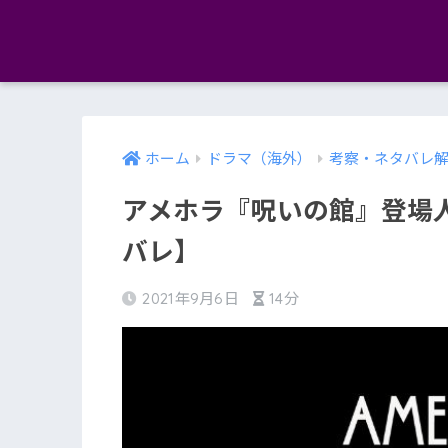
ホーム
ドラマ（海外）
考察・ネタバレ
アメホラ『呪いの館』登場
バレ】
2021年9月6日
14分